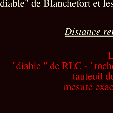
diable" de Blanchefort et l
Distance r
L
"diable " de RLC - "roche
fauteuil 
mesure exa