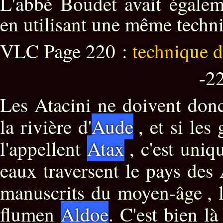
L'abbé Boudet avait égale
en utilisant une même techn
VLC Page 220 :
technique 
-220
Les Atacini ne doivent don
la rivière d'
Aude
, et si les
l'appellent
Atax
, c'est uniq
eaux traversent le pays des 
manuscrits du moyen-âge , l
flumen
Aldoe
. C'est bien l