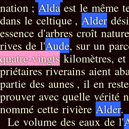
nation ;
Alda
est le même 
dans le celtique ,
Alder
dési
essence d'arbres croît natur
rives de l'
Aude
, sur un par
quatre-vingts
kilomètres, et
priétaires riverains aient ab
partie des aunes , il en res
prouver avec quelle vérité n
nommé cette rivière
Alder
.
Le volume des eaux de l'
A