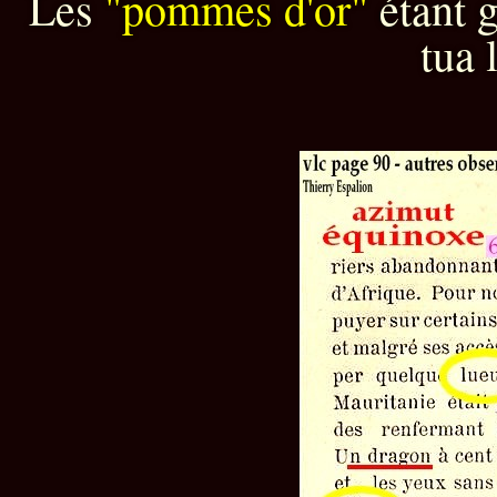
Les
"pommes d'or"
étant 
tua 